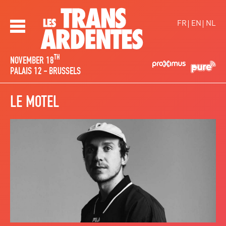
Overslaan en naar de inhoud gaan
FR
EN
NL
Les TransArdentes
TH
NOVEMBER 18
PALAIS 12 - BRUSSELS
LE MOTEL