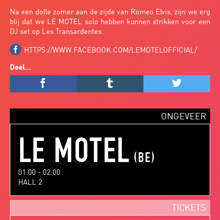
Na een dolle zomer aan de zijde van Romeo Elvis, zijn we erg
blij dat we LE MOTEL solo hebben kunnen strikken voor een
DJ set op Les Transardentes.
HTTPS://WWW.FACEBOOK.COM/LEMOTELOFFICIAL/
Deel…
f
r
t
ONGEVEER
LE MOTEL
(BE)
01:00 - 02:00
HALL 2
TICKETS