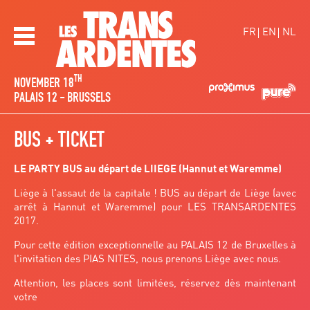
Overslaan en naar de inhoud gaan
FR
EN
NL
Les TransArdentes
TH
NOVEMBER 18
PALAIS 12 - BRUSSELS
BUS + TICKET
LE PARTY BUS au départ de LIIEGE (Hannut et Waremme)
Liège à l'assaut de la capitale ! BUS au départ de Liège (avec
arrêt à Hannut et Waremme) pour LES TRANSARDENTES
2017.
Pour cette édition exceptionnelle au PALAIS 12 de Bruxelles à
l'invitation des PIAS NITES, nous prenons Liège avec nous.
Attention, les places sont limitées, réservez dès maintenant
votre